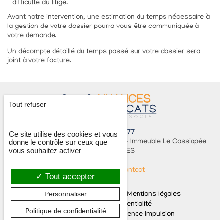
difficulté du litige.
Avant notre intervention, une estimation du temps nécessaire à
la gestion de votre dossier pourra vous être communiquée à
votre demande.
Un décompte détaillé du temps passé sur votre dossier sera
joint à votre facture.
Tout refuser
02 56 85 06 77
Ce site utilise des cookies et vous
donne le contrôle sur ceux que
167, Route de Lorient, Parc Monier - Immeuble Le Cassiopée
vous souhaitez activer
35000
RENNES
Formulaire de contact
Tout accepter
Personnaliser
© Nuances Avocats 2026
Mentions légales
Politique de confidentialité
Politique de confidentialité
Concept & réalisation :
Agence Impulsion